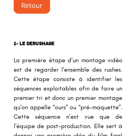
Retour
1- LE DERUSHAGE
La première étape d
’
un montage vidéo
est de regarder l
’
ensemble des rushes.
Cette étape consiste à identifier les
séquences exploitables afin de faire un
premier tri et donc un premier montage
qu
’
on appelle
“
ours” ou
“
pré-maquette”.
Cette séquence n
’
est vue que de
l’équipe de post-production. Elle sert à
donner une première idée du film final